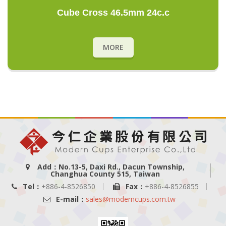
Cube Cross 46.5mm 24c.c
MORE
Add：No.13-5, Daxi Rd., Dacun Township,
Changhua County 515, Taiwan
Tel：
+886-4-8526850
Fax：
+886-4-8526855
E-mail：
sales@moderncups.com.tw