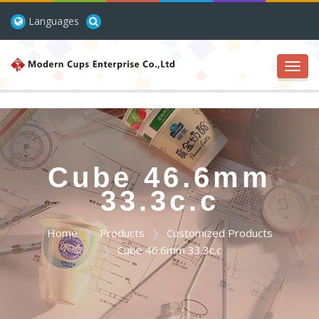
Languages
Toggl
navig
Cube 46.6mm
33.3c.c
Home
Products
Customized Products
Cube 46.6mm 33.3c.c