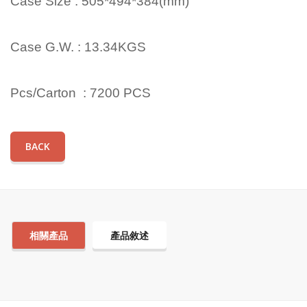
Case Size : 505*494*384(mm)
Case G.W. : 13.34KGS
Pcs/Carton : 7200 PCS
BACK
相關產品
產品敘述