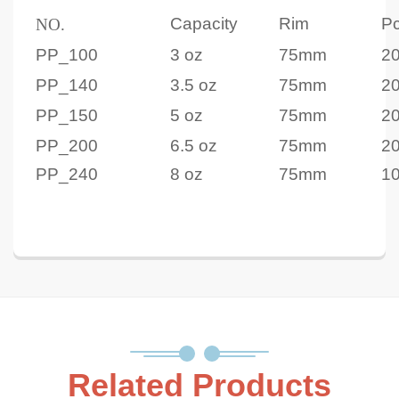
Capacity
Rim
Pc
NO.
PP_100
3 oz
75mm
2
PP_140
3.5 oz
75mm
2
PP_150
5 oz
75mm
2
PP_200
6.5 oz
75mm
2
PP_240
8 oz
75mm
1
Related Products