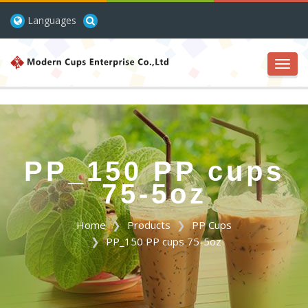
Languages
Toggl
navig
PP_150 PP cups
75-5oz
Home
Products
PP Cups
PP_150 PP cups 75-5oz