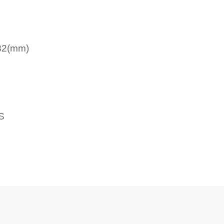
82(mm)
S