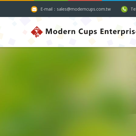
E-mail：sales@moderncups.com.tw
Te