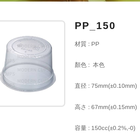
PP_150
材質 : PP
顏色 : 本色
直径 : 75mm(±0.10mm)
高さ
: 67mm(±0.15mm)
容量 : 150cc(±0.2%,-0)