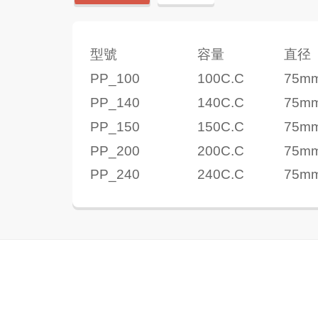
型號
容量
直径
PP_100
100C.C
75m
PP_140
140C.C
75m
PP_150
150C.C
75m
PP_200
200C.C
75m
PP_240
240C.C
75m